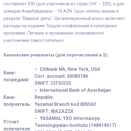
составляет $50 (для участников из стран СНГ – $20), а для
граждан Азербайджана – 10 AZN. Срок оплаты указан в
разделе "Важные даты". Организационный взнос включает
расходы на издание Трудов конференции и культурную
программу. Питание и проживание оплачиваются
участниками самостоятельно.
Банковские реквизиты (для перечислений в $):
– Citibank NA, New York, USA
Банк-
Corr. account: 36083186
посредник:
SWIFT: CITIUS33
– International Bank of Azerbaijan
Банк-
Republic
получатель:
Yasamal Branch kod 805562
SWIFT: IBAZAZ2X
– YASAMAL YXO Informasiya
Р/счет
Texnologiyaları Institutu (148414517)
получателя: